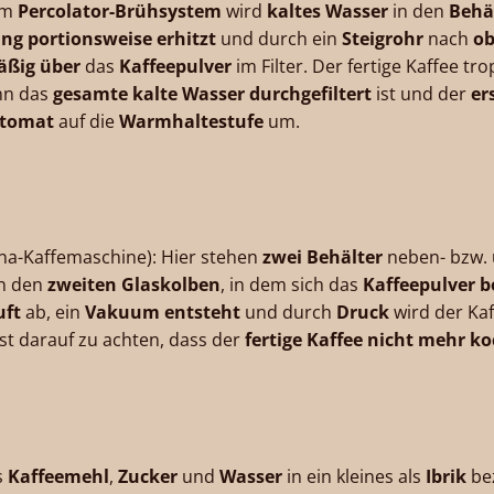
im
Percolator-Brühsystem
wird
kaltes Wasser
in den
Behäl
g portionsweise erhitzt
und durch ein
Steigrohr
nach
ob
äßig
über
das
Kaffeepulver
im Filter. Der fertige Kaffee tr
enn das
gesamte kalte Wasser durchgefiltert
ist und der
er
utomat
auf die
Warmhaltestufe
um.
a-Kaffemaschine): Hier stehen
zwei Behälter
neben- bzw. 
n den
zweiten Glaskolben
, in dem sich das
Kaffeepulver b
uft
ab, ein
Vakuum entsteht
und durch
Druck
wird der Ka
 ist darauf zu achten, dass der
fertige Kaffee nicht mehr ko
s
Kaffeemehl
,
Zucker
und
Wasser
in ein kleines als
Ibrik
be