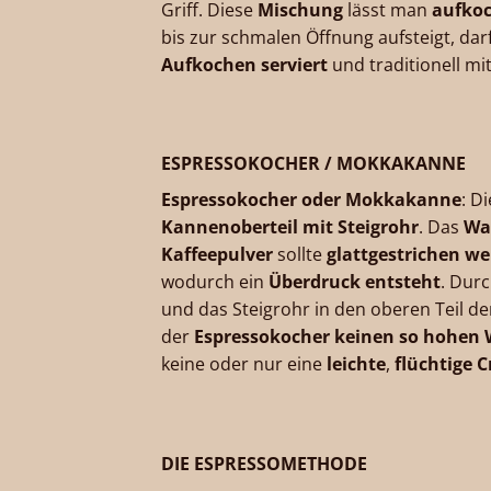
Griff. Diese
Mischung
lässt man
aufko
bis zur schmalen Öffnung aufsteigt, dar
Aufkochen serviert
und traditionell mi
ESPRESSOKOCHER / MOKKAKANNE
Espressokocher oder Mokkakanne
: D
Kannenoberteil mit Steigrohr
. Das
Wa
Kaffeepulver
sollte
glattgestrichen w
wodurch ein
Überdruck entsteht
. Durc
und das Steigrohr in den oberen Teil d
der
Espressokocher keinen so hohen
keine oder nur eine
leichte
,
flüchtige 
DIE ESPRESSOMETHODE