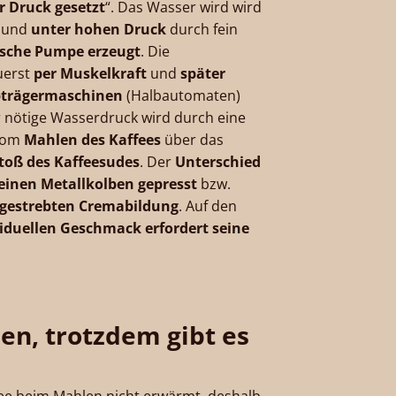
r Druck gesetzt
“. Das Wasser wird wird
und
unter hohen Druck
durch fein
ische Pumpe erzeugt
. Die
uerst
per Muskelkraft
und
später
bträgermaschinen
(Halbautomaten)
r nötige Wasserdruck wird durch eine
vom
Mahlen des Kaffees
über das
toß des Kaffeesudes
. Der
Unterschied
einen Metallkolben gepresst
bzw.
gestrebten Cremabildung
. Auf den
viduellen Geschmack erfordert seine
den, trotzdem gibt es
ffee beim Mahlen nicht erwärmt, deshalb