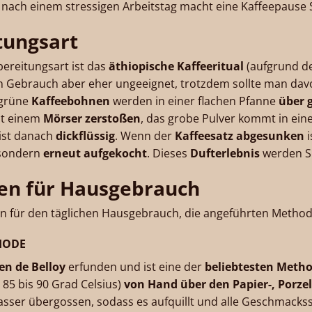
nach einem stressigen Arbeitstag macht eine Kaffeepause 
tungsart
ereitungsart ist das
äthiopische Kaffeeritual
(aufgrund de
en Gebrauch aber eher ungeeignet, trotzdem sollte man dav
grüne
Kaffeebohnen
werden in einer flachen Pfanne
über 
it einem
Mörser zerstoßen
, das grobe Pulver kommt in ein
 ist danach
dickflüssig
. Wenn der
Kaffeesatz abgesunken
i
 sondern
erneut aufgekocht
. Dieses
Dufterlebnis
werden Si
en für Hausgebrauch
n für den täglichen Hausgebrauch, die angeführten Method
HODE
en de Belloy
erfunden und ist eine der
beliebtesten Meth
 85 bis 90 Grad Celsius)
von Hand über den Papier-, Porzell
Wasser übergossen, sodass es aufquillt und alle Geschmacks