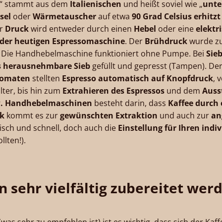
“ stammt aus dem
Italienischen
und heißt soviel wie „
unte
sel
oder
Wärmetauscher
auf etwa
90 Grad Celsius erhitzt
er
Druck
wird entweder durch einen
Hebel
oder eine
elektr
 der heutigen Espressomaschine
. Der
Brühdruck
wurde z
 Die Handhebelmaschine funktioniert ohne Pumpe. Bei
Sie
as herausnehmbare Sieb
gefüllt und gepresst (Tampen). De
tomaten
stellten
Espresso automatisch auf Knopfdruck
, 
ilter, bis hin zum
Extrahieren des Espressos
und dem
Auss
zw. Handhebelmaschinen
besteht darin, dass
Kaffee durch 
ck
kommt es zur
gewünschten Extraktion
und auch zur
an
tisch und schnell, doch auch die
Einstellung für Ihren indi
llten!).
n sehr vielfältig zubereitet wer
(was sehr zu empfehlen ist) ist es wichtig, dass sich der Ka