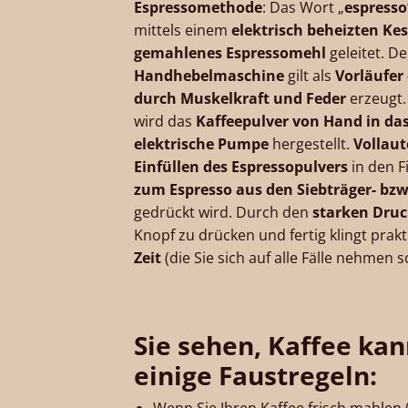
Espressomethode
: Das Wort „
espresso
mittels einem
elektrisch beheizten Kes
gemahlenes Espressomehl
geleitet. D
Handhebelmaschine
gilt als
Vorläufer
durch Muskelkraft und Feder
erzeugt.
wird das
Kaffeepulver von Hand in d
elektrische Pumpe
hergestellt.
Vollau
Einfüllen des Espressopulvers
in den F
zum Espresso aus den Siebträger- b
gedrückt wird. Durch den
starken Dru
Knopf zu drücken und fertig klingt prak
Zeit
(die Sie sich auf alle Fälle nehmen so
Sie sehen, Kaffee kan
einige Faustregeln:
Wenn Sie Ihren Kaffee frisch mahlen 