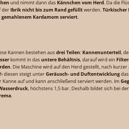
chen
und nimmt dann das
Kännchen vom Herd
. Da die Fl
f der
Ibrik
nicht bis zum Rand gefüllt
werden.
Türkischer 
t
gemahlenem Kardamom serviert
.
iese Kannen bestehen aus
drei Teilen
:
Kannenunterteil
, d
sser
kommt in das
untere Behältnis
, darauf wird ein
Filte
erden
. Die Maschine wird auf den Herd gestellt, nach kurzer
h diesen steigt unter
Geräusch- und Duftentwicklung
das 
er Kanne auf und kann anschließend serviert werden. Im
Geg
 Wasserdruck
, höchstens 1,5 bar. Deshalb bildet sich bei de
Crema
.