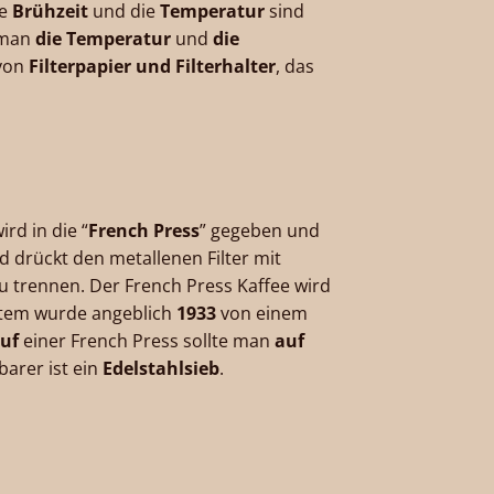
ie
Brühzeit
und die
Temperatur
sind
 man
die Temperatur
und
die
 von
Filterpapier und Filterhalter
, das
ird in die “
French Press
” gegeben und
d drückt den metallenen Filter mit
u trennen. Der French Press Kaffee wird
stem wurde angeblich
1933
von einem
uf
einer French Press sollte man
auf
barer ist ein
Edelstahlsieb
.