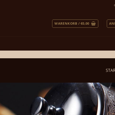
WARENKORB /
€
0,00
AN
STA