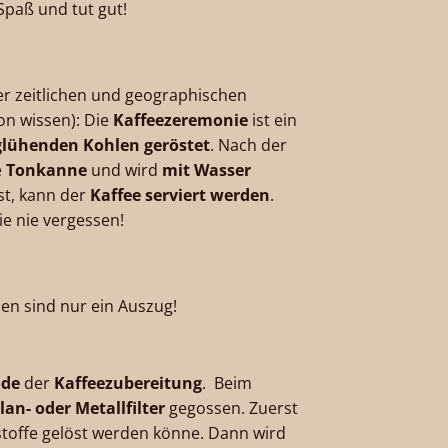
Spaß und tut gut!
r zeitlichen und geographischen
on wissen): Die
Kaffeezeremonie
ist ein
glühenden Kohlen geröstet
. Nach der
e
Tonkanne
und wird
mit Wasser
st, kann der
Kaffee serviert werden
.
e nie vergessen!
en sind nur ein Auszug!
ode
der
Kaffeezubereitung
. Beim
an- oder Metallfilter
gegossen. Zuerst
stoffe gelöst werden könne. Dann wird