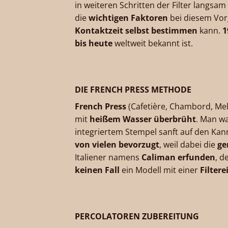
in weiteren Schritten der Filter langsam
die
wichtigen Faktoren
bei diesem Vo
Kontaktzeit selbst bestimmen
kann.
1
bis heute
weltweit bekannt ist.
DIE FRENCH PRESS METHODE
French Press
(Cafetière, Chambord, Mel
mit
heißem Wasser überbrüht
. Man wa
integriertem Stempel sanft auf den Kan
von vielen bevorzugt
, weil dabei die
ge
Italiener namens
Caliman erfunden
, d
keinen Fall
ein Modell mit einer
Filter
PERCOLATOREN ZUBEREITUNG