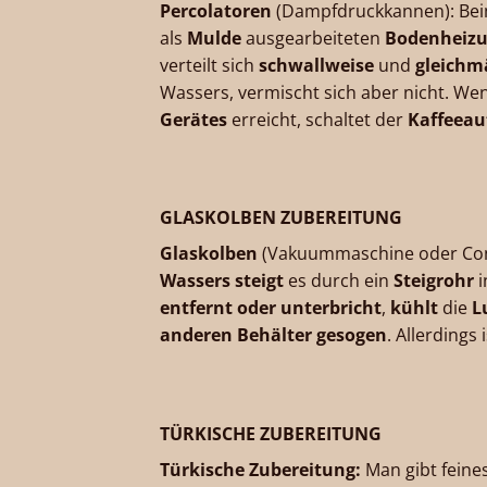
Percolatoren
(Dampfdruckkannen): Be
als
Mulde
ausgearbeiteten
Bodenheizun
verteilt sich
schwallweise
und
gleichm
Wassers, vermischt sich aber nicht. W
Gerätes
erreicht, schaltet der
Kaffeea
GLASKOLBEN ZUBEREITUNG
Glaskolben
(Vakuummaschine oder Con
Wassers steigt
es durch ein
Steigrohr
i
entfernt oder unterbricht
,
kühlt
die
L
anderen Behälter gesogen
. Allerdings
TÜRKISCHE ZUBEREITUNG
Türkische Zubereitung:
Man gibt feine