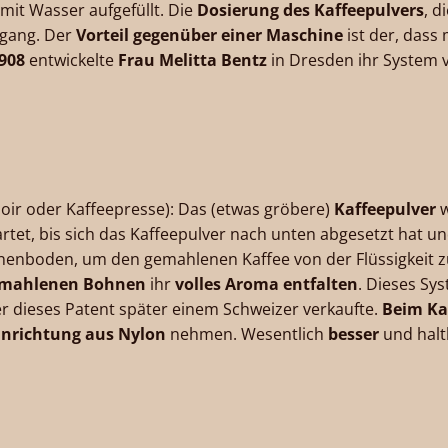
 mit Wasser aufgefüllt. Die
Dosierung des Kaffeepulvers
, d
rgang. Der
Vorteil gegenüber einer Maschine
ist der, dass
908
entwickelte
Frau Melitta Bentz
in Dresden ihr System
oir oder Kaffeepresse): Das (etwas gröbere)
Kaffeepulver
w
rtet, bis sich das Kaffeepulver nach unten abgesetzt hat un
nenboden, um den gemahlenen Kaffee von der Flüssigkeit z
mahlenen Bohnen
ihr
volles Aroma entfalten
. Dieses Sy
er dieses Patent später einem Schweizer verkaufte.
Beim Ka
einrichtung aus Nylon
nehmen. Wesentlich
besser
und halt