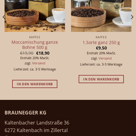
KAFFEE
KAFFEE
Moccamischung ganze
1.Sorte ganz 250 g
Bohne 500 g
€
9,50
Ursprünglicher
Aktueller
€
19,90
€
18,90
Enthält 20% MwSt.
Preis
Preis
Enthält 20% MwSt.
zzgl.
Versand
war:
ist:
zzgl.
Versand
€19,90
€18,90.
Lieferzeit: ca. 3-5 Werktage
Lieferzeit: ca. 3-5 Werktage
IN DEN WARENKORB
IN DEN WARENKORB
BRAUNEGGER KG
Kaltenbacher Landstraße 36
6272 Kaltenbach im Zillertal