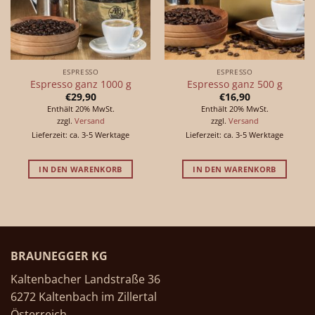
ESPRESSO
ESPRESSO
Espresso ganz 1000 g
Espresso ganz 500 g
€
29,90
€
16,90
Enthält 20% MwSt.
Enthält 20% MwSt.
zzgl.
Versand
zzgl.
Versand
Lieferzeit: ca. 3-5 Werktage
Lieferzeit: ca. 3-5 Werktage
IN DEN WARENKORB
IN DEN WARENKORB
BRAUNEGGER KG
Kaltenbacher Landstraße 36
6272 Kaltenbach im Zillertal
Österreich