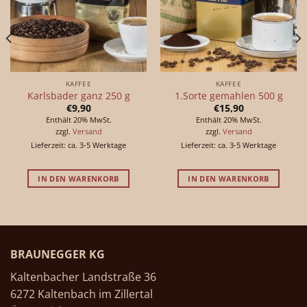
KAFFEE
KAFFEE
Karlsbader ganz 250 g
1.Sorte gemahlen 500 g
€
9,90
€
15,90
Enthält 20% MwSt.
Enthält 20% MwSt.
zzgl.
Versand
zzgl.
Versand
Lieferzeit: ca. 3-5 Werktage
Lieferzeit: ca. 3-5 Werktage
IN DEN WARENKORB
IN DEN WARENKORB
BRAUNEGGER KG
Kaltenbacher Landstraße 36
6272 Kaltenbach im Zillertal