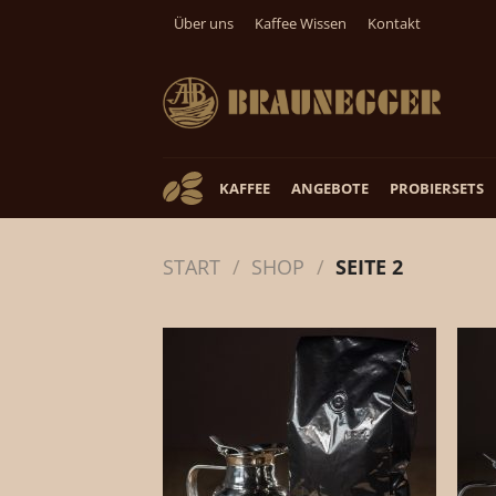
Zum
Über uns
Kaffee Wissen
Kontakt
Inhalt
springen
KAFFEE
ANGEBOTE
PROBIERSETS
START
/
SHOP
/
SEITE 2