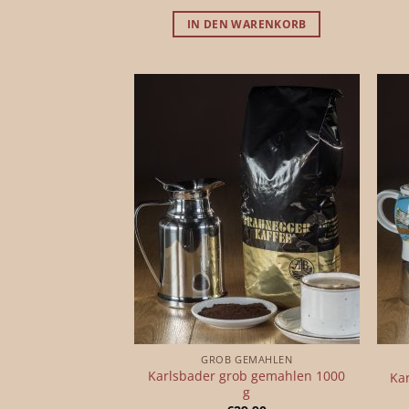
IN DEN WARENKORB
GROB GEMAHLEN
Karlsbader grob gemahlen 1000
Ka
g