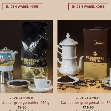
IN DEN WARENKORB
IN DEN WARENKORB
GROB GEMAHLEN
GROB GEMAHLEN
rlsbader grob gemahlen 250 g
Karlsbader grob gemahlen 50
€
9,90
€
16,90