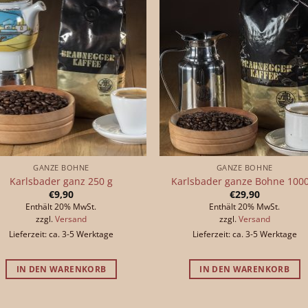
GANZE BOHNE
GANZE BOHNE
Karlsbader ganz 250 g
Karlsbader ganze Bohne 1000
€
9,90
€
29,90
Enthält 20% MwSt.
Enthält 20% MwSt.
zzgl.
Versand
zzgl.
Versand
Lieferzeit: ca. 3-5 Werktage
Lieferzeit: ca. 3-5 Werktage
IN DEN WARENKORB
IN DEN WARENKORB