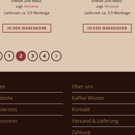
Enthält 20% MwSt.
Enthält 20% MwSt.
zzgl.
Versand
zzgl.
Versand
Lieferzeit: ca. 3-5 Werktage
Lieferzeit: ca. 3-5 Werktage
IN DEN WARENKORB
IN DEN WARENKORB
1
2
3
4
fee
Über uns
ebote
Kaffee Wissen
biersets
Kontakt
essoires
Versand & Lieferung
Zahlung