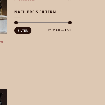
NACH PREIS FILTERN
Min.
Max.
Preis:
€0
—
€50
FILTER
Preis
Preis
en