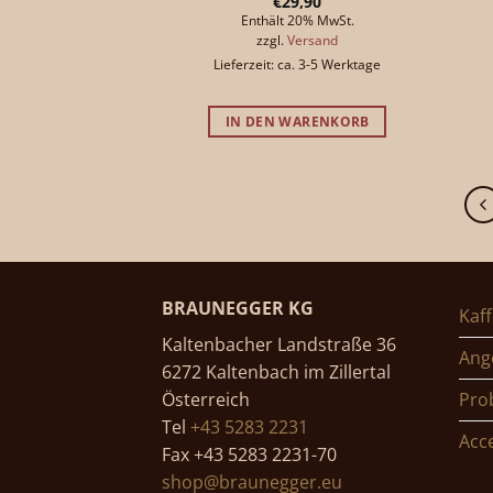
€
29,90
Enthält 20% MwSt.
zzgl.
Versand
Lieferzeit: ca. 3-5 Werktage
IN DEN WARENKORB
BRAUNEGGER KG
Kaf
Kaltenbacher Landstraße 36
Ang
6272 Kaltenbach im Zillertal
Österreich
Pro
Tel
+43 5283 2231
Acc
Fax +43 5283 2231-70
shop@braunegger.eu