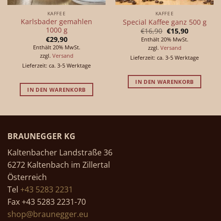
KAFFEE
KAFFEE
Karlsbader gemahlen
Special Kaffee ganz 500 g
1000 g
Ursprünglicher
Aktueller
€
16,90
€
15,90
Preis
Preis
€
29,90
Enthält 20% MwSt.
war:
ist:
Enthält 20% MwSt.
zzgl.
Versand
€16,90
€15,90.
zzgl.
Versand
Lieferzeit: ca. 3-5 Werktage
Lieferzeit: ca. 3-5 Werktage
IN DEN WARENKORB
IN DEN WARENKORB
BRAUNEGGER KG
Kaltenbacher Landstraße 36
6272 Kaltenbach im Zillertal
Österreich
Tel
+43 5283 2231
Fax +43 5283 2231-70
shop@braunegger.eu